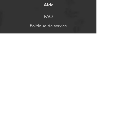
Aide
FAQ
Politique de service
Moyens de paiement
Réseaux sociaux
Facebook
Instagram
X Social
Newsletter
Actualités et mises à jour
S'abonner