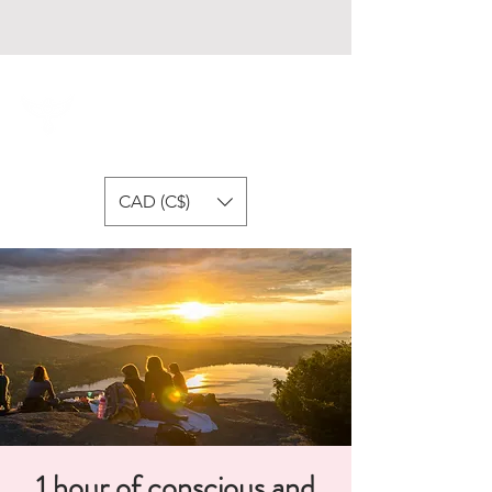
Fondation Respire
CAD (C$)
1 hour of conscious and