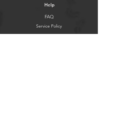
Help
FAQ
Service Policy
Payment methods
Social networks
Facebook
Instagram
X Social
Newsletter
News and updates
S'abonner