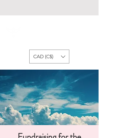
Fondation Respire
CAD (C$)
Fundraising for the