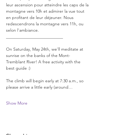
leur ascension pour atteindre les caps de la 
montagne vers 10h et admirer la vue tout 
en profitant de leur déjeuner. Nous 
redescendrons la montagne vers 11h, ou 
selon l'ambiance.
___________________________
On Saturday, May 24th, we'll meditate at 
sunrise on the banks of the Mont-
Tremblant River! A free activity with the 
best guide :)
The climb will begin early at 7:30 a.m., so 
please arrive a little early (around…
Show More