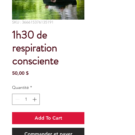
SKU : 366615376135191
1h30 de
respiration
consciente
Prix
50,00 $
Quantité
*
Add To Cart
Commander et payer