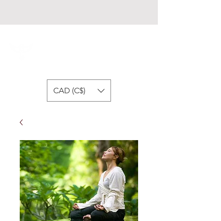
Fondation Respire
CAD (C$)