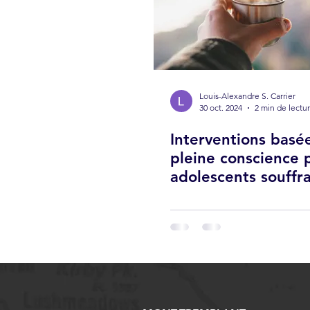
Louis-Alexandre S. Carrier
30 oct. 2024
2 min de lectu
Interventions basée
pleine conscience 
adolescents souffr
conditions de sant
mentale: une revu
systématique de la
littérature de rech