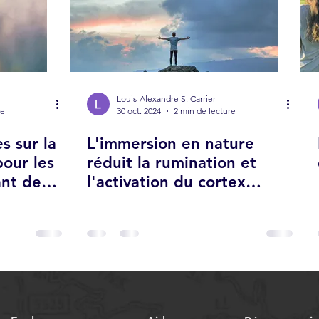
Louis-Alexandre S. Carrier
re
30 oct. 2024
2 min de lecture
s sur la
L'immersion en nature
pour les
réduit la rumination et
ant de
l'activation du cortex
é
préfrontal.
e
erche.