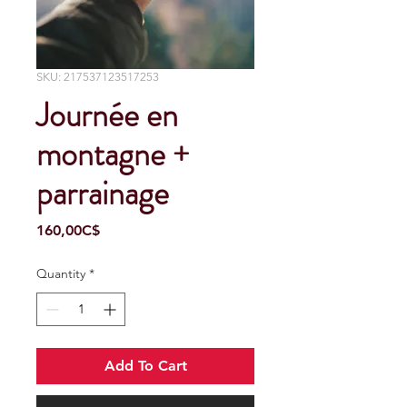
SKU: 217537123517253
Journée en
montagne +
parrainage
Price
160,00C$
Quantity
*
Add To Cart