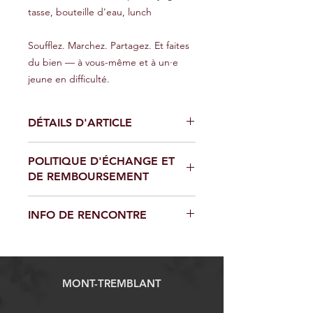
tasse, bouteille d'eau, lunch
Soufflez. Marchez. Partagez. Et faites
du bien — à vous-même et à un·e
jeune en difficulté.
DÉTAILS D'ARTICLE
Commanditez la thérapie d'un jeune
POLITIQUE D'ÉCHANGE ET
en nature.
DE REMBOURSEMENT
Les thérapies en plein-air vous
permettent, et permettent aux
Aucun remboursement ne sera fait,
adolescents de renouer avec leur
INFO DE RENCONTRE
sauf en cas de force majeure.
environnement naturel, de retrouver
un sentiment de calme et de paix
Le point de rencontre pour les
intérieure.
activités sera au Domaine Saint-
Bernard:
MONT-TREMBLANT
539, chemin Saint-Bernard
Mont-Tremblant (Québec) J8E 1T4